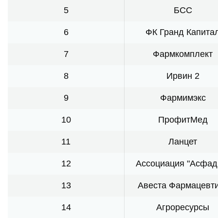
5
БСС
6
ФК Гранд Капита
7
Фармкомплект
8
Ирвин 2
9
Фармимэкс
10
ПрофитМед
11
Ланцет
12
Ассоциация "Асфад
13
Авеста Фармацевт
14
Агроресурсы