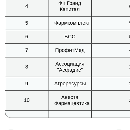
ФК Гранд
4
Капитал
5
Фармкомплект
6
БСС
7
ПрофитМед
Ассоциация
8
"Асфадис"
9
Агроресурсы
Авеста
10
Фармацевтика