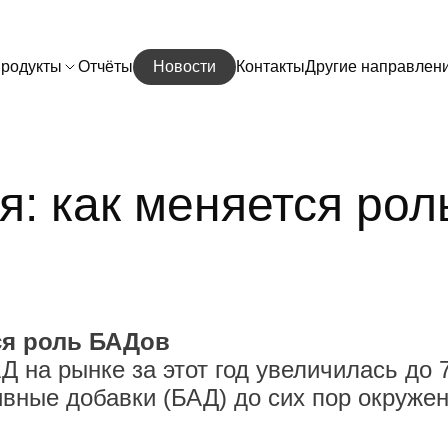
родукты
Отчёты
Новости
Контакты
Другие направлен
я: как меняется ро
ся роль БАДов
АД на рынке за этот год увеличилась до
тивные добавки (БАД) до сих пор окруж