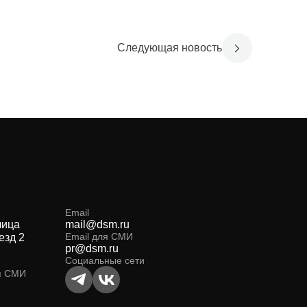
Следующая новость
Email
лица
mail@dsm.ru
Email для СМИ
езд 2
pr@dsm.ru
Социальные сети
я СМИ