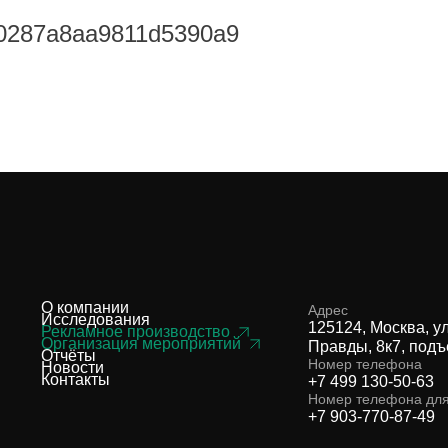
c10287a8aa9811d5390a9
О компании
Адрес
Исследования
125124, Москва, у
Рекламное производство
Организация мероприятий
Правды, 8к7, подъ
Отчёты
Номер телефона
Новости
Контакты
+7 499 130-50-63
Номер телефона дл
+7 903-770-87-49