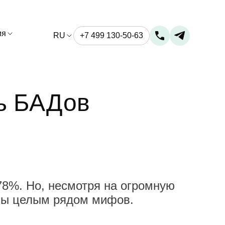
ия
RU
+7 499 130-50-63
ль БАДов
 78%. Но, несмотря на огромную
ены целым рядом мифов.