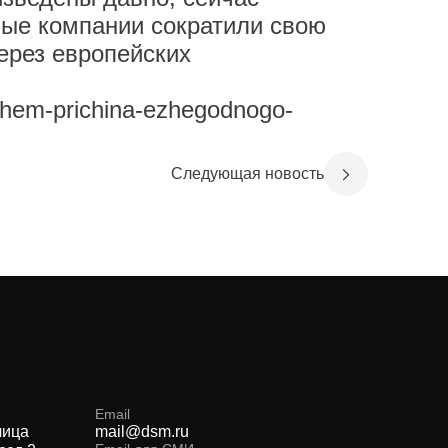
ные компании сократили свою
через европейских
v-chem-prichina-ezhegodnogo-
Следующая новость
Email
лица
mail@dsm.ru