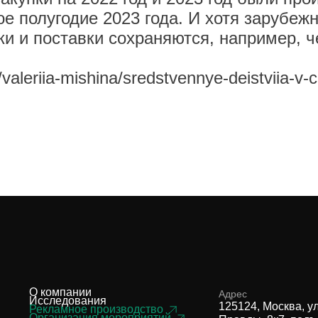
е полугодие 2023 года. И хотя зарубеж
ки и поставки сохраняются, например, 
7/valeriia-mishina/sredstvennye-deistviia-
О компании
Адрес
Исследования
125124, Москва, у
Рекламное производство
Организация мероприятий