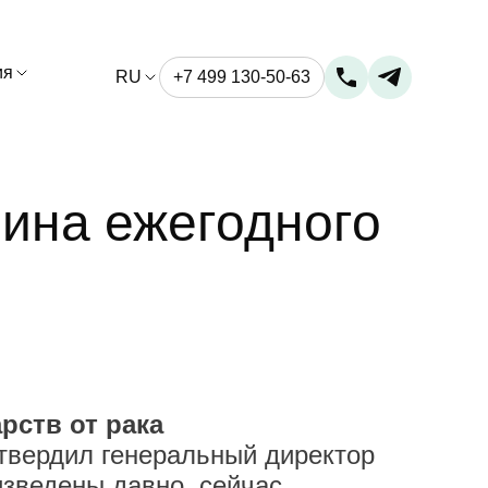
ия
RU
+7 499 130-50-63
чина ежегодного
рств от рака
дтвердил генеральный директор
изведены давно, сейчас