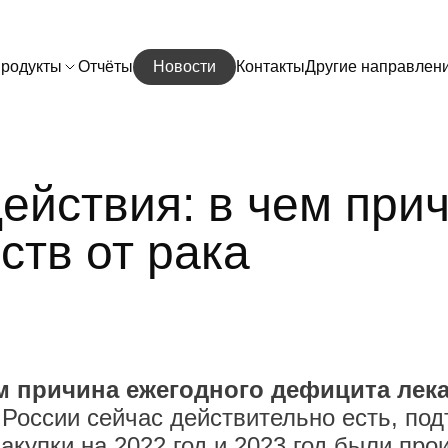
родукты
Отчёты
Новости
Контакты
Другие направлен
ействия: в чем при
ств от рака
м причина ежегодного дефицита лека
России сейчас действительно есть, по
акупки на 2022 год и 2023 год были про