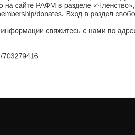
сайте РАФМ в разделе «Членство», п
/membership/donates
. Вход в раздел своб
 информации свяжитесь с нами по адре
53/703279416