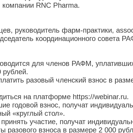
ю компании RNC Pharma.
ев, руководитель фарм-практики, assoc
едатель координационного совета РА
тся для членов РАФМ, уплативших го
0 рублей.
ь разовый членский взнос в размере
ться на платформе
https://webinar.ru
.
довой взнос, получат индивидуальну
ный «круглый стол».
ть участие, получат индивидуальну
ы разового взноса в размере 2 000 рубл