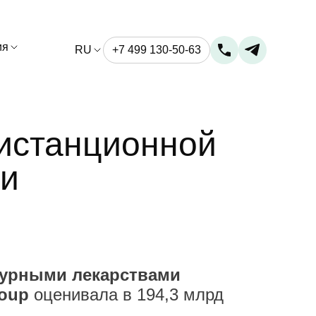
ия
RU
+7 499 130-50-63
дистанционной
ми
турными лекарствами
roup
оценивала в 194,3 млрд