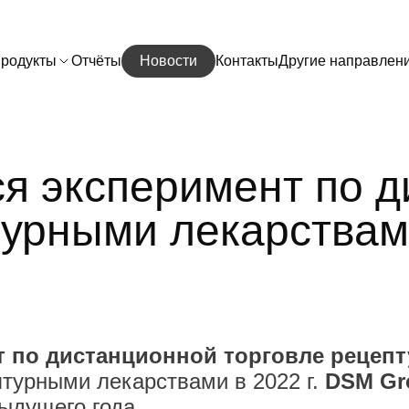
родукты
Отчёты
Новости
Контакты
Другие направлен
ся эксперимент по 
турными лекарства
т по дистанционной торговле рецеп
птурными лекарствами в 2022 г.
DSM G
дыдущего года.