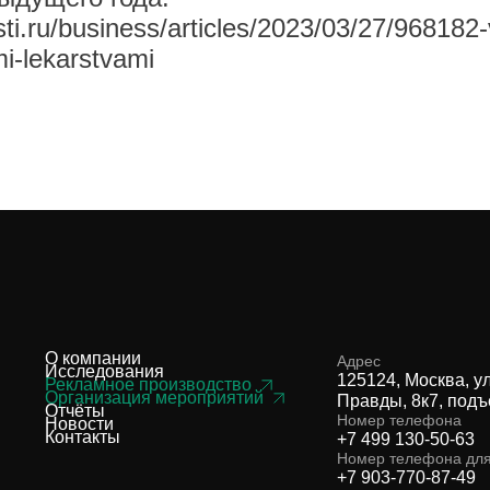
i.ru/business/articles/2023/03/27/968182-
mi-lekarstvami
О компании
Адрес
Исследования
125124, Москва, у
Рекламное производство
Организация мероприятий
Правды, 8к7, подъ
Отчёты
Номер телефона
Новости
Контакты
+7 499 130-50-63
Номер телефона дл
+7 903-770-87-49