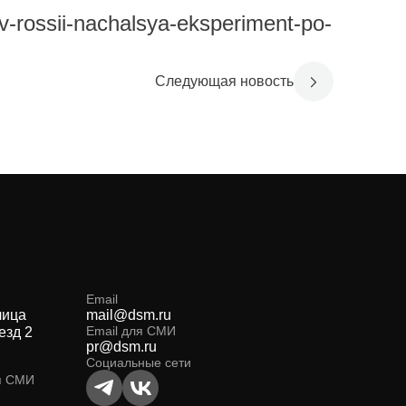
v-rossii-nachalsya-eksperiment-po-
Следующая новость
Email
лица
mail@dsm.ru
Email для СМИ
езд 2
pr@dsm.ru
Социальные сети
я СМИ