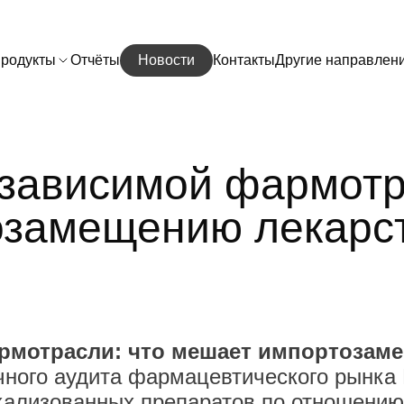
родукты
Отчёты
Новости
Контакты
Другие направлен
зависимой фармотр
озамещению лекарс
рмотрасли: что мешает импортозам
ного аудита фармацевтического рынка 
кализованных препаратов по отношению