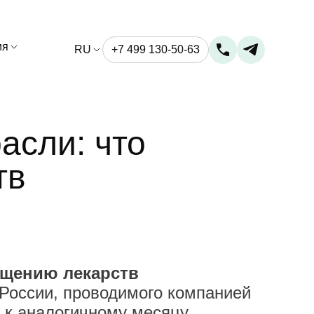
ия
RU
+7 499 130-50-63
асли: что
тв
ещению лекарств
России, проводимого компанией
 к аналогичному месяцу