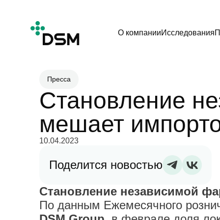
О компании
Исследования
П
Пресса
Становление не
мешает импорт
10.04.2023
Поделится новостью
Становление независимой фа
По данным Ежемесячного рознич
DSM Group
, в феврале доля ло