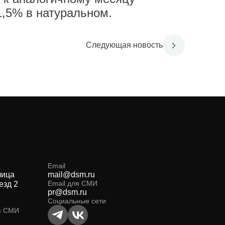
1,5% в натуральном.
Следующая новость
Email
лица
mail@dsm.ru
Email для СМИ
езд 2
pr@dsm.ru
Социальные сети
я СМИ