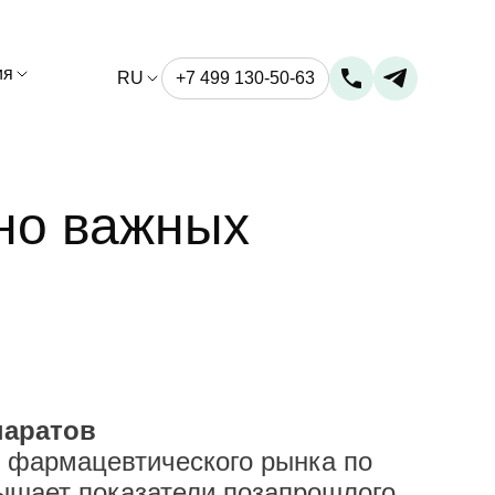
ия
RU
+7 499 130-50-63
но важных
паратов
 фармацевтического рынка по
евышает показатели позапрошлого