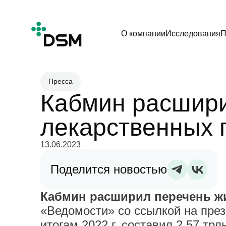
О компании
Исследования
П
Пресса
Кабмин расшири
лекарственных 
13.06.2023
Поделится новостью
Ка
бмин расширил перечень ж
«Ведомости» со ссылкой на пре
итогам 2022 г. составил 2,57 тр