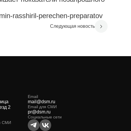
in-rasshiril-perechen-preparatov
Следующая новость
Email
лица
mail@dsm.ru
Email для СМИ
езд 2
pr@dsm.ru
Социальные сети
я СМИ