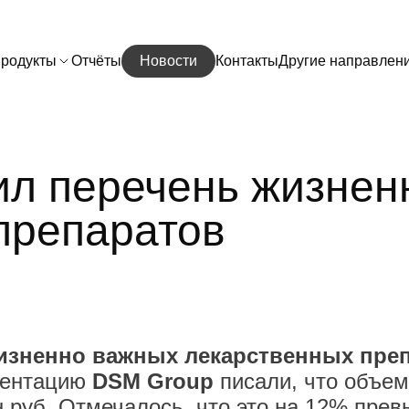
родукты
Отчёты
Новости
Контакты
Другие направлен
л перечень жизнен
препаратов
изненно важных лекарственных пре
зентацию
DSM Group
писали, что объем
лн руб. Отмечалось, что это на 12% пр