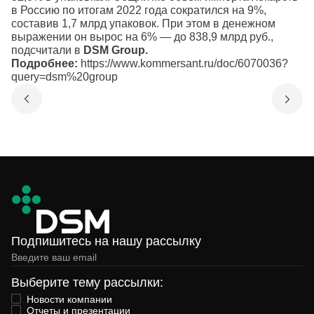
в Россию по итогам 2022 года сократился на 9%,
составив 1,7 млрд упаковок. При этом в денежном
выражении он вырос на 6% — до 838,9 млрд руб.,
подсчитали в
DSM Group.
Подробнее:
https://www.kommersant.ru/doc/6070036?
query=dsm%20group
Подпишитесь на нашу рассылку
Выберите тему рассылки:
Новости компании
Отчеты и презентации