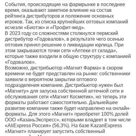
События, происходящие на фармрынке в последнее
время, оказывают заметное влияние на состав
рейтинга дистрибуторов и положение основных
игроков. Так, из списка крупнейших оптовых компаний
исчезли «Биотэк» и «Профит-мед».
В 2023 году со сложностями столкнулся пермский
дистрибутор «Годовалов», в результате чего осенью
оптовик принял решение о ликвидации юрлица. При
этом закрываются точки сети «Аптеки от склада»,
которые также входили в общую структуру с компанией
«Годовалов».
Возможно, дистрибьютор «Магнит Фарма» в скором
времени не будет представлен на рынке: собственники
заявили о вероятном закрытии оптового
подразделения компании. Дистрибьютор нужен был
«Магниту» для запуска собственной аптечной сети и
обслуживания сети «Магнит Косметик», но теперь эти
форматы работают самостоятельно. Дальнейшее
развитие компании также будет направлено на онлайн-
форматы. Для этого «Магнит» приобретет 100% долей
ООО «КазаньЭкспресс», которыми владеет в том числе
«AliExpress Россия» (56,3%). На базе KazanExpress
«Магнит» планирует запустить собственный