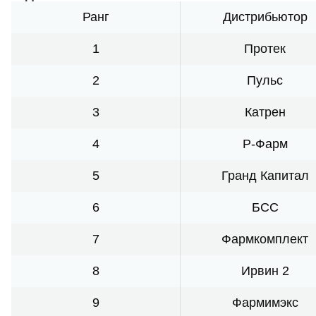
Ранг
Дистрибьютор
1
Протек
2
Пульс
3
Катрен
4
Р-Фарм
5
Гранд Капитал
6
БСС
7
Фармкомплект
8
Ирвин 2
9
Фармимэкс