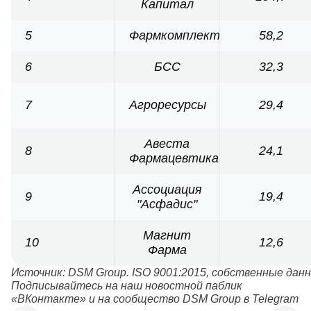
Капитал
5
Фармкомплект
58,2
6
БСС
32,3
7
Агроресурсы
29,4
Авеста
8
24,1
Фармацевтика
Ассоциация
9
19,4
"Асфадис"
Магнит
10
12,6
Фарма
Источник: DSM Group. ISO 9001:2015, собственные да
Подписывайтесь на наш новостной
паблик
«ВКонтакте
» и на
сообщество DSM Group в Telegram