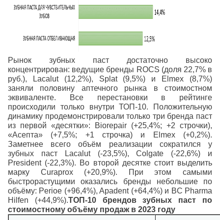
Рынок зубных паст достаточно высоко
концентрирован: ведущие бренды ROCS (доля 22,7% в
руб.), Lacalut (12,2%), Splat (9,5%) и Elmex (8,7%)
заняли половину аптечного рынка в стоимостном
эквиваленте. Все перестановки в рейтинге
происходили только внутри ТОП-10.
Положительную
динамику продемонстрировали только три бренда паст
из первой «десятки»: Biorepair (+25,4%; +2 строчки),
«Асепта» (+7,5%; +1 строчка) и Elmex (+0,2%).
Заметнее всего объём реализации сократился у
зубных паст Lacalut (-23,5%), Colgate (-22,6%) и
President (-22,3%).
Во второй десятке стоит выделить
марку Curaprox (+20,9%). При этом самыми
быстрорастущими оказались бренды небольшие по
объёму: Perioe (+96,4%), Apadent (+64,4%) и BC Pharma
Hilfen (+44,9%).
ТОП-10 брендов зубных паст по
стоимостному объёму продаж в 2023 году