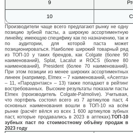
9
Pr
10
C
Производители чаще всего предлагают рынку не одну
позицию зубной пасты, а широкую ассортиментную
линейку, имеющую специфику как по назначению, так и
по аудитории, для которой паста может
позиционироваться. Наиболее широкий товарный ряд
из ТОП-10 у таких брендов, как Colgate (более 90
наименований), Splat, Lacalut и ROCS (более 80
наименований), President (более 70 наименований).
При этом позиции из менее широких ассортиментных
линеек (например, Elmex – 7 наименований, «Асепта»
– 11, «Пародонтакс» – 13) также попадают в рейтинг
востребованных.
Высокие результаты показали пасты
Elmex (производитель Colgate-Palmolive). Учитывая,
что портфель состоял всего из 7 артикулов паст, 4
основных наименования вошли в ТОП-10 на всём
рынке (расчёт вёлся из всех 1 600 артикулов зубных
паст, которые продавались в 2023 в аптеках).
ТОП-10
зубных паст по стоимостному объёму продаж в
2023 году