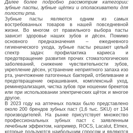
Далее более подробно рассмотрим категории:
зубные пасты, зубные щётки и ополаскиватели для
полости рта.
Зубные пасты являются одним из самых
востребованных товаров в нашей повседневной
жизни. Во многом от правильного выбора пасты
зависит здоровье наших зубов и дёсен. Помимо
основного предназначения – ежедневного
гигиенического ухода, зубные пасты решают целый
спектр задач: профилактика кариеса и
предотвращение развития прочих стоматологических
заболеваний, снижение чувствительности зубов,
укрепление дёсен, устранение неприятного запаха изо
рта, уничтожение патогенных бактерий, отбеливание и
предотвращение окрашивания, комплексный уход,
реминерализация, чистка зубов при ношении брекетов
или при использовании электрических щёток и многое
другое.
В 2023 году на аптечных полках было представлено
около 200 брендов зубных паст (1,6 тыс. SKU) от 134
производителей. На рынке присутствует множество
профессиональных зубных паст с заявленным
лечебным эффектом, например, ROCS, Lacalut, Elmex,
которые пользуются наибольшим спросом и являются