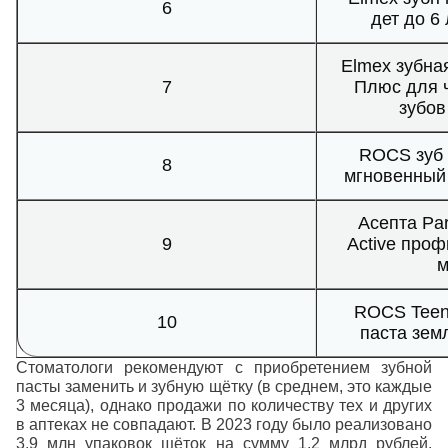
6
дет до 6
Elmex зубна
7
Плюс для 
зубов
ROCS зуб п
8
мгновенный
Асепта Par
9
Active проф
ROCS Teens
10
паста зем
Стоматологи рекомендуют с приобретением зубной
пасты заменить и зубную щётку (в среднем, это каждые
3 месяца), однако продажи по количеству тех и других
в аптеках не совпадают. В 2023 году было реализовано
3,9 млн упаковок щёток на сумму 1,2 млрд рублей.