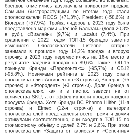
заметное снижение год к году, большинство ключевых
брендов отметились двузначным приростом продаж.
Самыми быстрорастущими по итогам года стали
ополаскиватели ROCS (+71,3%), President (+58,6%) и
Biorepair (+57,9%). Тройка лидеров в 2023 году была
представлена марками «Лесной Бальзам» (доля 20,3%
в руб.), «Виалайн» (9,7%) и Lacalut (7,4%).
При
сравнении с 2022 годом ТОП-15 брендов заметно
изменился. Ополаскиватели Listerine, которые
занимали в прошлом году 14,2% продаж и вторую
строчку, в 2023 году переместились на 16-е место в
результате падения продаж на 89,6%. Также ТОП-15
покинули бренды «Пародонтакс» (-95,7%) и CB12
(-95,8%).
Новичками рейтинга в 2023 году стали
ополаскиватели «Ангиосепт» (+3 строчки), Biorepair (+5
строчек) и «Фтородент» (+3 строчки).
Доля бренда в
ополаскивателях, как и в пастах, зависит не от
количества SKU, а от эффективности продаж каждого
продукта бренда. Хотя бренды BC Pharma Hilfen (11-я
строчка) и Elmex (12-я строчка) в категории
ополаскивателей представлены всего тремя и двумя
артикулами соответственно, они входят в ТОП-15 по
стоимостному объёму с долей 2,7% и 2,6%. При этом
ополаскиватели «Защита от кариеса» и «Сенситив»