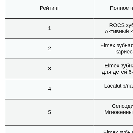
Рейтинг
Полное 
ROCS зуб
1
Активный к
Elmex зубная
2
кариес
Elmex зубн
3
для детей 6
Lacalut з/п
4
Сенсоди
5
Мгновенны
Elmex зубн 