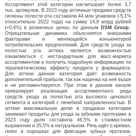
Ассортимент этой категории насчитывает более 3,7
тыс. артикулов. В 2023 году аптечные продажи средств
гигиены полости рта составили 44 млн упаковок (-5,1%
относительно 2022 года) на сумму 14,9 млрд рублей
(+0,4%) в розничных ценах, по данным
DSM Group
.
Отрицательная динамика объясняется внешними
факторами и меняющейся конъюнктурой
потребительских предпочтений. Для средств ухода за
полостью рта аптека является возможностью
ознакомиться с нестандартным для масс-маркета
ассортиментом и получить подробную информацию по
терапевтическому эффекту продукта у фармацевта.
Для аптеки данная категория даёт возможность
дополнительной прибыли, так как наценка на неё выше
и не регламентируется. При этом в данном канале
превалирует реализация ассортиментного ряда
средств ухода за полостью рта высокого ценового
сегмента и категорий с лечебной направленностью.
В
аптеке максимальную долю в продажах категории
занимают продукты для ухода за зубными протезами: в
2023 году доля составила 46,5% в стоимостном
выражении и 35,5% в натуральном. Речь идёт о кремах,
гелях и порошках для фиксации зубных протезов,