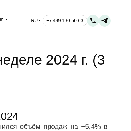
ия
RU
+7 499 130-50-63
еделе 2024 г. (3
2024
чился объём продаж на +5,4% в