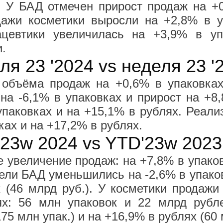
. У БАД отмечен прирост продаж на +
дажи косметики выросли на +2,8% в у
цевтики увеличилась на +3,9% в у
и.
я 23 '2024 vs неделя 23 '
 объёма продаж на +0,6% в упаковках
на -6,1% в упаковках и прирост на +8
упаковках и на +15,1% в рублях. Реал
ках и на +17,2% в рублях.
23w 2024 vs YTD'23w 2023
увеличение продаж: на +7,8% в упаковк
ели БАД уменьшились на -2,6% в упаков
 (46 млрд руб.). У косметики продажи 
ях: 56 млн упаковок и 22 млрд рубл
75 млн упак.) и на +16,9% в рублях (60 