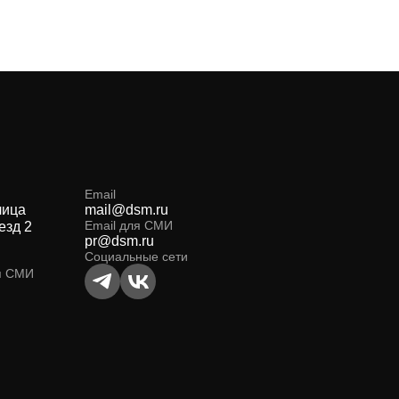
Email
лица
mail@dsm.ru
Email для СМИ
езд 2
pr@dsm.ru
Социальные сети
я СМИ