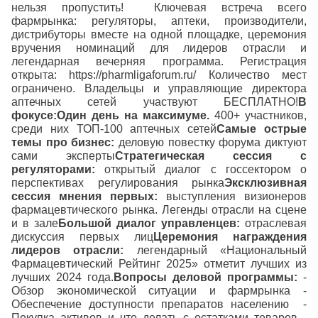
нельзя пропустить!
Ключевая встреча всего
фармрынка: регуляторы, аптеки, производители,
дистрибуторы вместе на одной площадке, церемония
вручения номинаций для лидеров отрасли и
легендарная вечерняя программа.
Регистрация
открыта:
https://pharmligaforum.ru/
Количество мест
ограничено.
Владельцы и управляющие директора
аптечных сетей участвуют БЕСПЛАТНО!
В
фокусе:
Один день на максимуме.
400+ участников,
среди них ТОП-100 аптечных сетей
Самые острые
темы про бизнес:
деловую повестку форума диктуют
сами эксперты
Стратегическая сессия с
регуляторами:
открытый диалог с госсектором о
перспективах регулирования рынка
Эксклюзивная
сессия мнения первых:
выступления визионеров
фармацевтического рынка. Легенды отрасли на сцене
и в зале
Большой диалог управленцев:
отраслевая
дискуссия первых лиц
Церемония награждения
лидеров отрасли:
легендарный «Национальный
Фармацевтический Рейтинг 2025» отметит лучших из
лучших 2024 года.
Вопросы деловой программы:
-
Обзор экономической ситуации и фармрынка
-
Обеспечение доступности препаратов населению
-
Покупка активов и что делать с остатками товаров
-