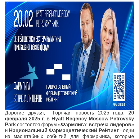
Дорогие друзья,
Горячая новость 2025 года.
20
февраля 2025 г. в Hyatt Regency Moscow Petrovsky
Park
состоятся форум
«Фармлига: встреча лидеров»
и
Национальный Фармацевтический Рейтинг
- одни
из масштабных событий для фармрынка, которые