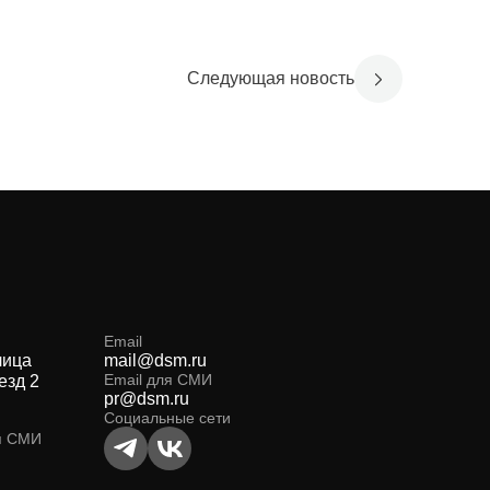
Следующая новость
Email
лица
mail@dsm.ru
Email для СМИ
езд 2
pr@dsm.ru
Социальные сети
я СМИ