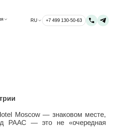
ия
RU
+7 499 130-50-63
трии
Hotel Moscow — знаковом месте,
д РААС — это не «очередная