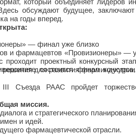
рмат, который объединяет лидеров ин
десь обсуждают будущее, заключают 
ка на годы вперед.
открыта:
ионеры» — финал уже близко
оров и фармацевтов «Провизионеры» — 
с проходит проектный конкурсный этап
верситете состоится финал конкурса,
е решения для развития фарминдустрии
III Съезда РААС пройдет торжеств
бщая миссия.
диалога и стратегического планировани
имен и идей.
дущего фармацевтической отрасли.