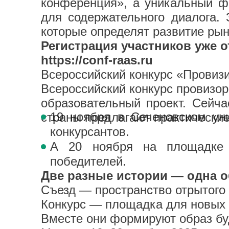
конференция», а уникальный фо
для содержательного диалога.
З
которые определят развитие рын
Регистрация участников уже 
https://conf-raas.ru
Всероссийский конкурс «Провиз
Всероссийский конкурс провиз
образовательный проект. Сейча
19 ноября в Сеченовском уни
страны предлагают практически
конкурсантов.
А 20 ноября на площадке 
победителей.
Две разные истории — одна о
Съезд — пространство отрытого 
Конкурс — площадка для новых 
Вместе они формируют образ бу