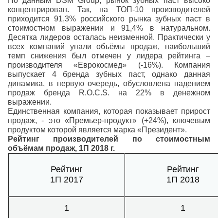
По данным DSM Group, рынок зубных паст высоко
концентрирован. Так, на ТОП-10 производителей
приходится 91,3% российского рынка зубных паст в
стоимостном выражении и 91,4% в натуральном.
Десятка лидеров осталась неизменной. Практически у
всех компаний упали объёмы продаж, наибольший
темп снижения был отмечен у лидера рейтинга –
производителя «Еврокосмед» (-16%). Компания
выпускает 4 бренда зубных паст, однако данная
динамика, в первую очередь, обусловлена падением
продаж бренда R.O.C.S. на 22% в денежном
выражении.
Единственная компания, которая показывает прирост
продаж, - это «Премьер-продукт» (+24%), ключевым
продуктом которой является марка «Президент».
Рейтинг производителей по стоимостным
объёмам продаж, 1П 2018 г.
Рейтинг
Рейтинг
1П 2017
1П 2018
1
1