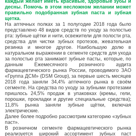
каждый желает иметь красивые, здоровые зубы и
десны. Помочь в этом несложном желании может
правильно подобранная зубная паста и зубная
щетка.
На аптечных полках за 1 полугодие 2018 года было
представлено 48 видов средств по уходу за полостью
рта: зубные щётки и нити, освежители для полости рта,
средства для чистки зубных протезов, жевательная
резинка и многое другое. Наибольшую долю в
натуральном выражении в сегменте средств для ухода
за полостью рта занимают зубные пасты, которые, по
данным Ежемесячного розничного аудита
фармацевтического рынка России, проводимого ЗАО
«Группа ДСМ» (DSM Group), за первые шесть месяцев
2018 года заняли 34,4% аптечного рынка в своём
сегменте. На средства по уходу за зубными протезами
пришлось 24,5% продаж в упаковках (кремы, гели,
порошки, прокладки и другие специальные средства);
11,8% рынка заняли зубные щётки, включая
электрические.
Далее более подробно рассмотрим категорию «зубных
паст».
В розничном сегменте фармацевтического рынка
реализуется широкий ассортимент зубных паст