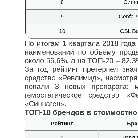
8
Синн
9
Genfa 
10
CSL Be
По итогам 1 квартала 2018 год
наименований по объёму прод
около 56,6%, а на ТОП-20 – 82,3
За год рейтинг претерпел зна
средство «Ревлимид», несмотря
попали 3 новых препарата: м
гемостатическое средство «Ф
«Синнаген».
ТОП-10 брендов в стоимостно
Рейтинг
Бре
1
Ревл