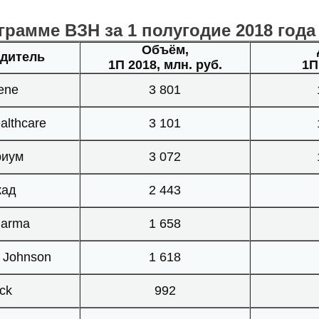
рамме ВЗН за 1 полугодие 2018 года
Объём,
дитель
1П 2018, млн. руб.
1П
ene
3 801
althcare
3 101
риум
3 072
кад
2 443
harma
1 658
 Johnson
1 618
ck
992