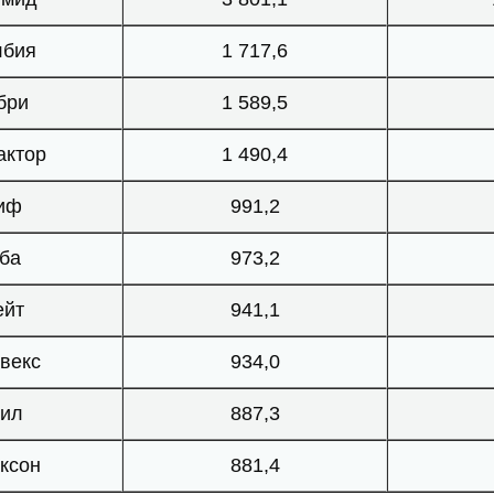
лбия
1 717,6
бри
1 589,5
актор
1 490,4
иф
991,2
ба
973,2
ейт
941,1
векс
934,0
гил
887,3
ксон
881,4