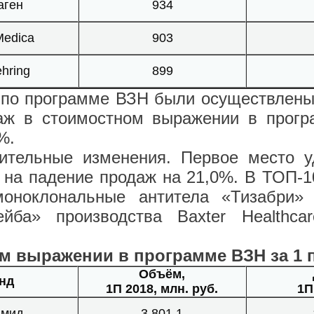
аген
934
Medica
903
hring
899
а по программе ВЗН были осуществлены
аж в стоимостном выражении в програ
%.
чительные изменения. Первое место 
 на падение продаж на 21,0%. В ТОП-10
оноклональные антитела «Тизабри»
ейба» производства Baxter Healthc
м выражении в программе ВЗН за 1 п
Объём,
нд
1П 2018, млн. руб.
1П
имид
3 801,1