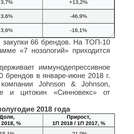
3,7%
+13,2%
3,6%
-46,9%
3,6%
-16,1%
 закупки 66 брендов. На ТОП-10
мме «7 нозологий» приходится
удерживает иммунодепрессивное
 брендов в январе-июне 2018 г.
 компании Johnson & Johnson,
are и цитокин «Синновекс» от
олугодие 2018 года
Доля,
Прирост,
 2018, %
1П 2018 / 1П 2017, %
15,1%
-21,0%