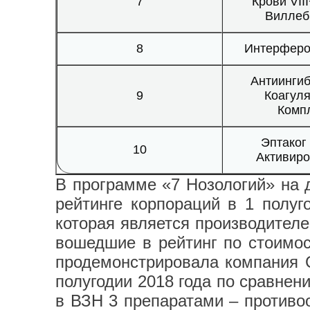
7
Крови VII
Виллеб
8
Интерферо
Антиинги
9
Коагул
Комп
Эптаког
10
Активир
В программе «7 Нозологий» на 
рейтинге корпораций в 1 полуг
которая является производител
вошедшие в рейтинг по стоимос
продемонстрировала компания G
полугодии 2018 года по сравнен
в ВЗН 3 препаратами – противо