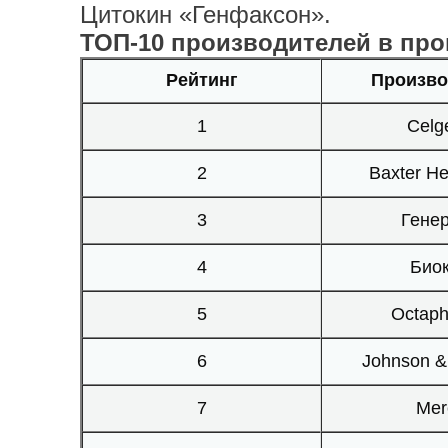
Цитокин «Генфаксон».
ТОП-10 производителей в прог
Рейтинг
Произво
1
Celg
2
Baxter He
3
Гене
4
Био
5
Octap
6
Johnson &
7
Mer