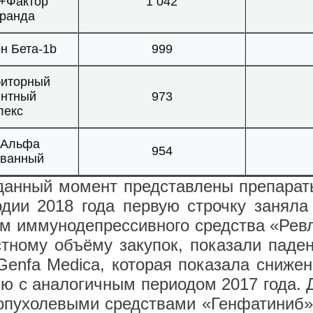
I+Фактор
1 042
ранда
н Бета-1b
999
биторный
янтный
973
лекс
 Альфа
954
ованный
данный момент представлены препарат
одии 2018 года первую строчку заняла
ем иммунодепрессивного средства «Рев
тному объёму закупок, показали паде
enfa Medica, которая показала снижен
ию с аналогичным периодом 2017 года.
опухолевыми средствами «Генфатиниб»