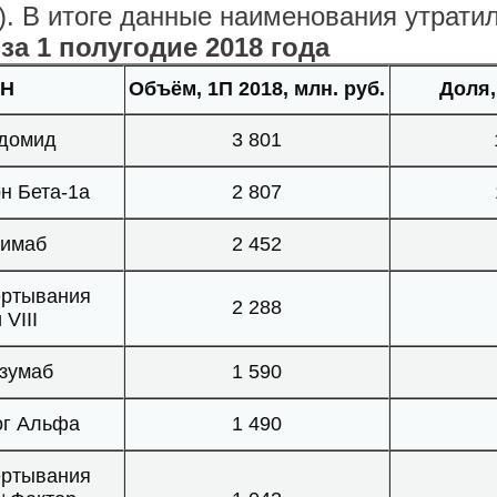
). В итоге данные наименования утратил
а 1 полугодие 2018 года
Н
Объём, 1П 2018, млн. руб.
Доля,
домид
3 801
н Бета-1а
2 807
симаб
2 452
ёртывания
2 288
 VIII
зумаб
1 590
ог Альфа
1 490
ёртывания