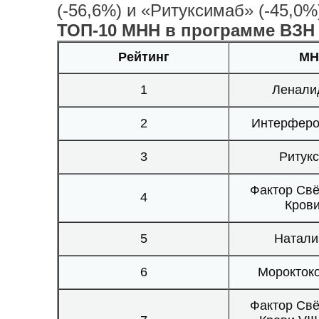
(-56,6%) и «Ритуксимаб» (-45,0%
ТОП-10 МНН в программе ВЗН з
Рейтинг
МН
1
Ленали
2
Интерферо
3
Ритук
Фактор Св
4
Крови
5
Натали
6
Морокток
Фактор Св