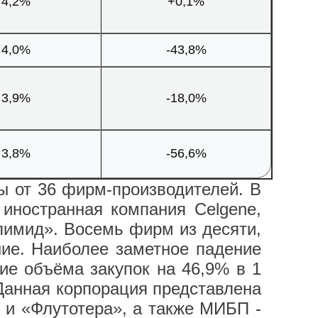
4,2%
+0,1%
4,0%
-43,8%
3,9%
-18,0%
3,8%
-56,6%
ы от 36 фирм-производителей. В
 иностранная компания Celgene,
лимид». Восемь фирм из десяти,
ние. Наиболее заметное падение
ие объёма закупок на 46,9% в 1
 Данная корпорация представлена
 и «Флутотера», а также МИБП -