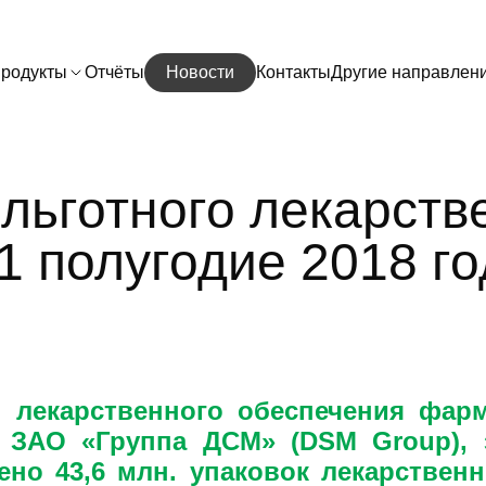
родукты
Отчёты
Новости
Контакты
Другие направлен
льготного лекарств
1 полугодие 2018 го
 лекарственного обеспечения фар
о
ЗАО «Группа ДСМ» (DSM Group)
,
но 43,6 млн. упаковок лекарственн