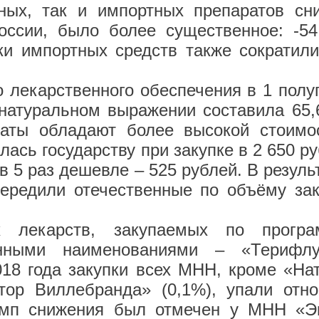
ных, так и импортных препаратов сн
оссии, было более существенное: -5
и импортных средств также сократили
 лекарственного обеспечения в 1 полу
 натуральном выражении составила 65
раты обладают более высокой стоимос
ась государству при закупке в 2 650 ру
в 5 раз дешевле – 525 рублей. В резуль
ередили отечественные по объёму за
 лекарств, закупаемых по прогр
анными наименованиями – «Терифл
018 года закупки всех МНН, кроме «На
тор Виллебранда» (0,1%), упали отно
емп снижения был отмечен у МНН «Э