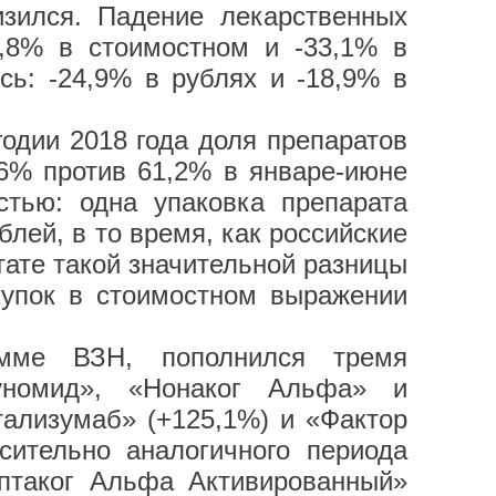
изился. Падение лекарственных
4,8% в стоимостном и -33,1% в
сь: -24,9% в рублях и -18,9% в
годии 2018 года доля препаратов
,6% против 61,2% в январе-июне
тью: одна упаковка препарата
блей, в то время, как российские
тате такой значительной разницы
купок в стоимостном выражении
амме ВЗН, пополнился тремя
уномид», «Нонаког Альфа» и
тализумаб» (+125,1%) и «Фактор
сительно аналогичного периода
птаког Альфа Активированный»