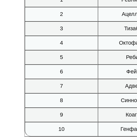
2
Ацел
3
Тиза
4
Октоф
5
Реб
6
Фей
7
Адв
8
Синно
9
Коа
10
Генфа