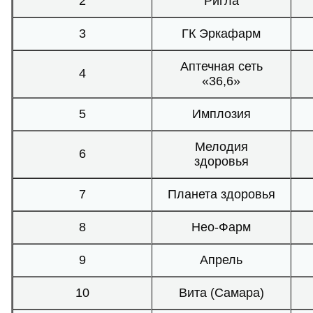
2
Ригла
3
ГК Эркафарм
Аптечная сеть
4
«36,6»
5
Имплозия
Мелодия
6
здоровья
7
Планета здоровья
8
Нео-Фарм
9
Апрель
10
Вита (Самара)