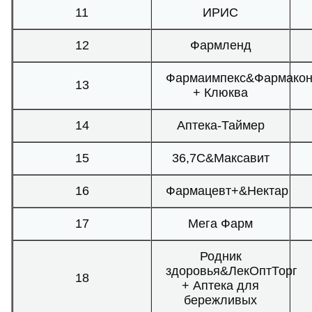
11
ИРИС
12
Фармленд
Фармаимпекс&Фармако
13
+ Клюква
14
Аптека-Таймер
15
36,7С&Максавит
16
Фармацевт+&Нектар
17
Мега Фарм
Родник
здоровья&ЛекОптТорг
18
+ Аптека для
бережливых