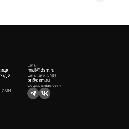
Email
лица
mail@dsm.ru
Email для СМИ
езд 2
pr@dsm.ru
Социальные сети
я СМИ