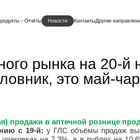
родукты
Отчёты
Новости
Контакты
Другие направлен
ного рынка на 20-й 
аловник, это май-ча
 мая) продажи в аптечной рознице пр
ению с 19-й:
у ГЛС объёмы продаж выр
 упаковках на 7,3%, а в рублях на 10,