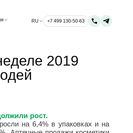
ия
RU
+7 499 130-50-63
неделе 2019
родей
одолжили рост.
осли на 6,4% в упаковках и на
6%. Аптечные продажи косметики