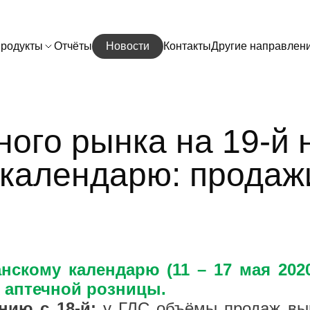
родукты
Отчёты
Новости
Контакты
Другие направлен
ого рынка на 19-й н
 календарю: продажи
анскому календарю (11 – 17 мая 202
х аптечной розницы.
ению с 18-й:
у ГЛС объёмы продаж выр