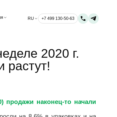
ия
RU
+7 499 130-50-63
еделе 2020 г.
 растут!
0) продажи наконец-то начали
осли на 8,6% в упаковках и на