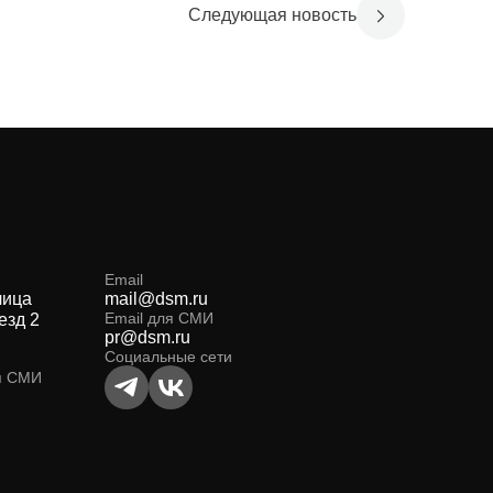
Следующая новость
Email
лица
mail@dsm.ru
Email для СМИ
езд 2
pr@dsm.ru
Социальные сети
я СМИ