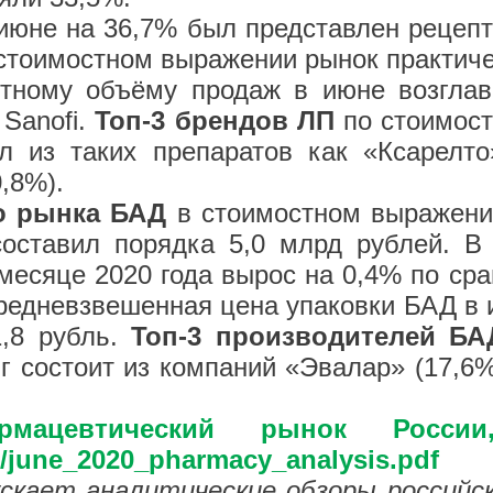
июне на 36,7% был представлен рецеп
 стоимостном выражении рынок практиче
тному объёму продаж в июне возглав
 Sanofi.
Топ-3 брендов ЛП
по стоимост
л из таких препаратов как «Ксарелто»
0,8%).
о рынка БАД
в стоимостном выражени
составил порядка 5,0 млрд рублей. 
месяце 2020 года вырос на 0,4% по с
Средневзвешенная цена упаковки БАД в
,8 рубль.
Топ-3 производителей БА
 состоит из компаний «Эвалар» (17,6%),
армацевтический рынок Ро
cs/june_2020_pharmacy_analysis.pdf
скает аналитические обзоры российск