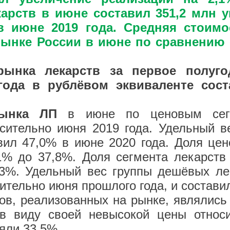
рств в июне составил 351,2 млн у
в июне 2019 года. Средняя стоимо
ынке России в июне по сравнению 
рынка лекарств за первое полуго
года в рублёвом эквиваленте сос
 рынка ЛП
в июне по ценовым сег
осительно июня 2019 года. Удельный в
вил 47,0% в июне 2020 года. Доля цен
,1% до 37,8%. Доля сегмента лекарств
,3%. Удельный вес группы дешёвых ле
ительно июня прошлого года, и состави
ов, реализованных на рынке, являлись
 в виду своей невысокой цены относ
яли 33,5%.