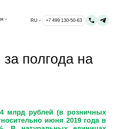
ия
RU
+7 499 130-50-63
 за полгода на
,4 млрд рублей (в розничных
тносительно июня 2019 года в
%. В натуральных единицах