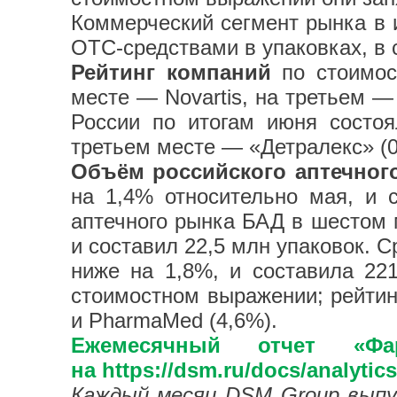
Коммерческий сегмент рынка в 
ОТС-средствами в упаковках, в
Рейтинг компаний
по стоимос
месте — Novartis, на третьем —
России по итогам июня состоя
третьем месте — «Детралекс» (
Объём российского аптечног
на 1,4% относительно мая, и 
аптечного рынка БАД в шестом 
и составил 22,5 млн упаковок. 
ниже на 1,8%, и составила 221
стоимостном выражении; рейтинг
и PharmaMed (4,6%).
Ежемесячный отчет «Ф
на
https://dsm.ru/docs/analyti
Каждый месяц DSM Group выпу