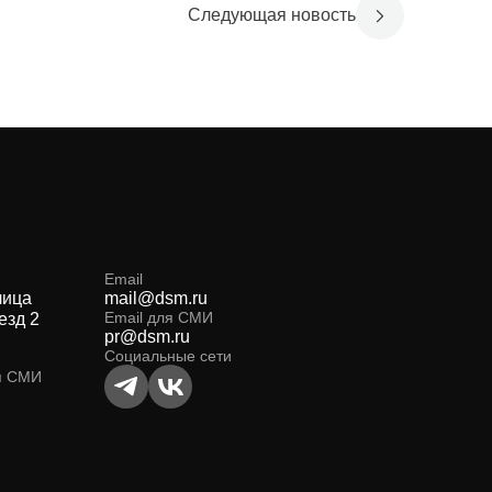
Следующая новость
Email
лица
mail@dsm.ru
Email для СМИ
езд 2
pr@dsm.ru
Социальные сети
я СМИ