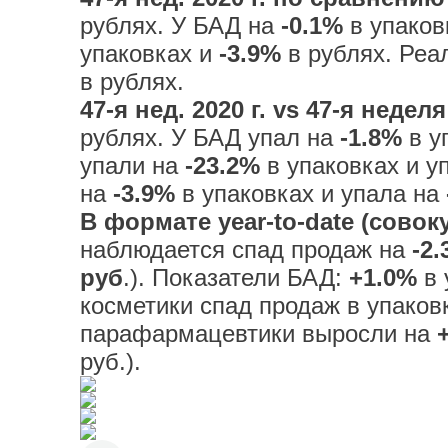
рублях. У БАД на
-0.1%
в упаков
упаковках и
-3.9%
в рублях. Реа
в рублях.
47-я нед. 2020 г. vs 47-я неделя
рублях. У БАД упал на
-1.8%
в у
упали на
-23.2%
в упаковках и у
на
-3.9%
в упаковках и упала на
В формате year-to-date (совоку
наблюдается спад продаж на
-2
руб
.). Показатели БАД:
+1.0%
в 
косметики спад продаж в упако
парафармацевтики выросли на
руб.).