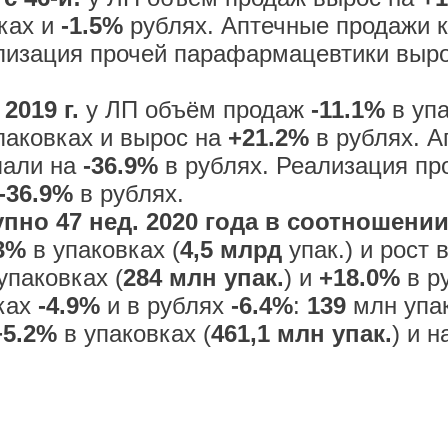
ках и
-1.5%
рублях. Аптечные продажи к
лизация прочей парафармацевтики выро
 2019 г.
у ЛП объём продаж
-11.1%
в упа
паковках и вырос на
+21.2%
в рублях. А
пали на
-36.9%
в рублях. Реализация пр
-36.9%
в рублях.
пно 47 нед. 2020 года в соотношении 
.3%
в упаковках (
4,5 млрд
упак.) и рост 
упаковках (
284 млн упак.
) и
+18.0%
в ру
вках
-4.9%
и в рублях
-6.4%
:
139
млн упа
+5.2%
в упаковках (
461,1 млн упак.
) и 