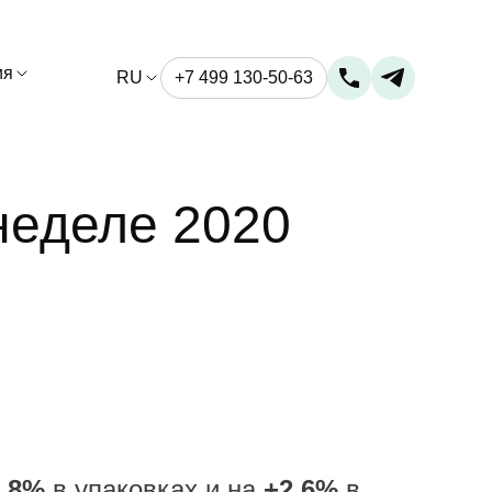
ия
RU
+7 499 130-50-63
неделе 2020
1.8%
в упаковках и на
+2.6%
в