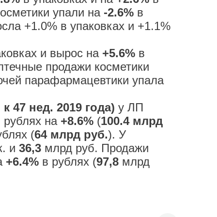
осметики упали на
-2.6%
в
сла +1.0% в упаковках и +1.1%
ковках и вырос на
+5.6%
в
птечные продажи косметики
очей парафармацевтики упала
к 47 нед. 2019 года)
у ЛП
в рублях на
+8.6%
(
100.4 млрд
блях (
64 млрд руб.
). У
к. и
36,3
млрд руб. Продажи
на
+6.4%
в рублях (
97,8
млрд