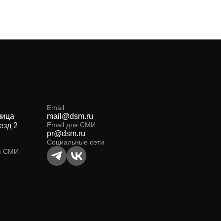
Email
лица
mail@dsm.ru
Email для СМИ
езд 2
pr@dsm.ru
Социальные сети
я СМИ