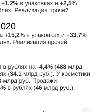
а
+1,2%
в упаковках и
+2,5%
блях. Реализация прочей
2020
на
+15,2%
в упаковках и
+33,7%
лях. Реализация прочей
и в рублях на
-4,4%
(
488
млрд
ях (
34.1
млрд руб.). У косметики
3
млрд руб. Продажи
4%
в рублях (
46
млрд руб.).