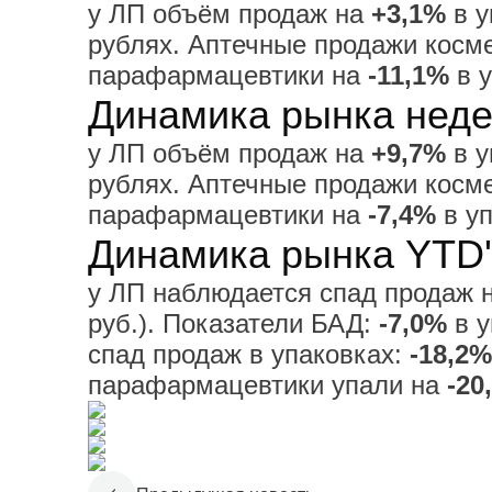
у ЛП объём продаж на
+3,1%
в у
рублях. Аптечные продажи косм
парафармацевтики на
-11,1%
в у
Динамика рынка недел
у ЛП объём продаж на
+9,7%
в у
рублях. Аптечные продажи косм
парафармацевтики на
-7,4%
в у
Динамика рынка YTD'
у ЛП наблюдается спад продаж 
руб.). Показатели БАД:
-7,0%
в у
спад продаж в упаковках:
-18,2%
парафармацевтики упали на
-20