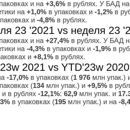
паковках и на
+3,6%
в рублях. У БАД н
етики на
+1,0%
в упаковках и
-1,2%
в ру
паковках и
-4,8%
в рублях.
я 23 '2021 vs неделя 23 '
паковках и на
+27,4%
в рублях. У БАД 
етики на
-4,3%
в упаковках и
-1,9%
в руб
паковках и
+8,1%
в рублях.
23w 2021 vs YTD'23w 2020
на
-17,0%
в упаковках (
1 976
млн упак.) 
паковках (
134
млн упак.) и
+9,5%
в рубл
и в рублях
-12,1%
:
62,9
млн упак. и
17.
,3%
в упаковках (
195
млн упак.) и на
-8,