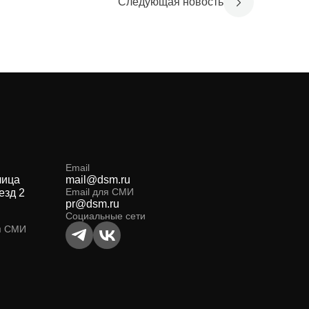
Следующая новость
Email
лица
mail@dsm.ru
Email для СМИ
езд 2
pr@dsm.ru
Социальные сети
я СМИ