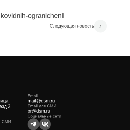
kovidnih-ogranichenii
Следующая новость
Email
лица
mail@dsm.ru
Email для СМИ
езд 2
pr@dsm.ru
Социальные сети
я СМИ