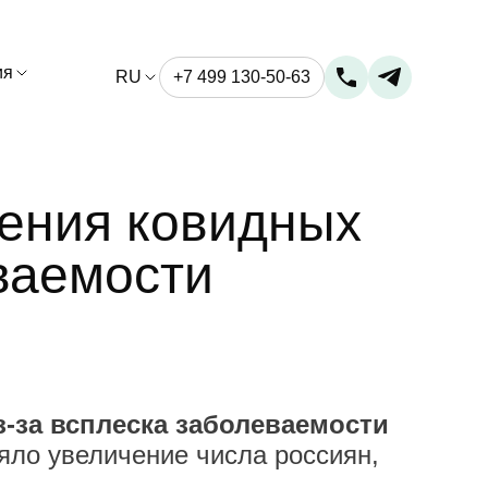
ия
RU
+7 499 130-50-63
щения ковидных
ваемости
-за всплеска заболеваемости
ияло увеличение числа россиян,