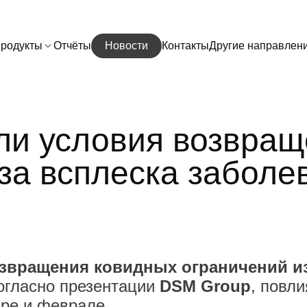
родукты
Отчёты
Новости
Контакты
Другие направлен
ли условия возвра
-за всплеска заболе
звращения ковидных ограничений из
огласно презентации
DSM Group
, повл
ре и феврале.