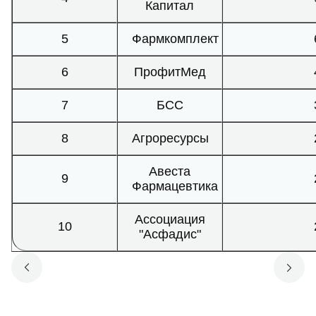
Капитал
5
Фармкомплект
6
ПрофитМед
7
БСС
8
Агроресурсы
Авеста
9
Фармацевтика
Ассоциация
10
"Асфадис"