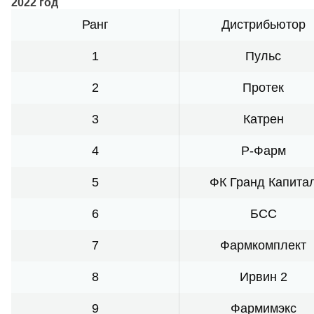
2022 год
Ранг
Дистрибьютор
1
Пульс
2
Протек
3
Катрен
4
Р-Фарм
5
ФК Гранд Капита
6
БСС
7
Фармкомплект
8
Ирвин 2
9
Фармимэкс