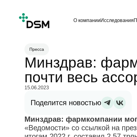
О компании
Исследования
П
Пресса
Минздрав: фарм
почти весь асс
15.06.2023
Поделится новостью
Минздрав: фармкомпании могу
«Ведомости» со ссылкой на пре
итогам 2022 г. составил 2,57 тр