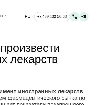
ия
RU
+7 499 130-50-63
спроизвести
х лекарств
тимент иностранных лекарств
ем фармацевтического рынка по
евышает показатели позапрошлого