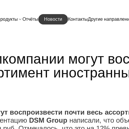
родукты
Отчёты
Новости
Контакты
Другие направлен
компании могут во
ортимент иностранны
т воспроизвести почти весь ассор
зентацию
DSM Group
написали, что объ
лн руб. Отмечалось, что это на 12% пр