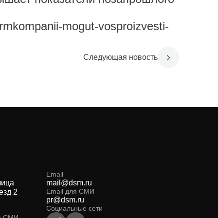
rmkompanii-mogut-vosproizvesti-
Следующая новость
Email
лица
mail@dsm.ru
Email для СМИ
езд 2
pr@dsm.ru
Социальные сети
я СМИ