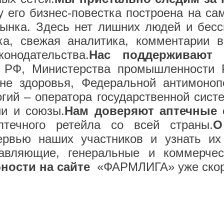
у его бизнес-повестка построена на са
рынка. Здесь нет лишних людей и бесс
ка, свежая аналитика, комментарии в
онодательства.
Нас поддерживают 
я РФ, Министерства промышленности Р
ане здоровья, Федеральной антимоноп
огий – оператора государственной сист
и и союзы.
Нам доверяют аптечные 
птечного ретейла со всей страны.
О
рвью наших участников и узнать их 
вляющие, генеральные и коммерческ
ности на сайте
«ФАРМЛИГА» уже скор