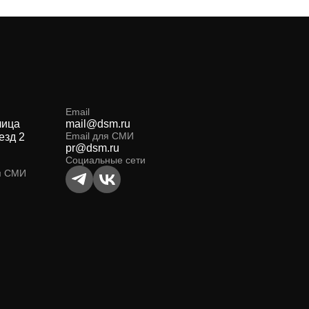
Email
лица
mail@dsm.ru
Email для СМИ
езд 2
pr@dsm.ru
Социальные сети
я СМИ