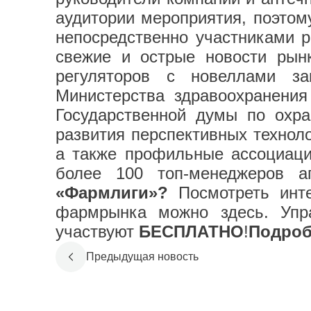
аудитории мероприятия, поэтом
непосредственно участниками 
свежие и острые новости рын
регуляторов с новеллами зак
Министерства здравоохранени
Государственной думы по охр
развития перспективных технол
а также профильные ассоциаци
более 100 топ-менеджеров а
«Фармлиги»?
Посмотреть инте
фармрынка можно
здесь
.
Упра
участвуют
БЕСПЛАТНО
!
Подроб
Предыдущая новость