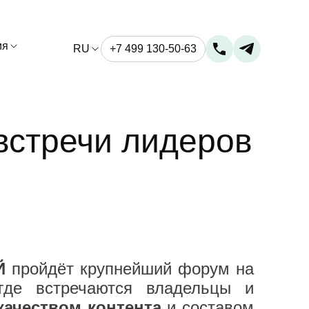
ия
RU
+7 499 130-50-63
встречи лидеров
Й
пройдёт крупнейший форум на
где встречаются владельцы и
качеством контента
и составом