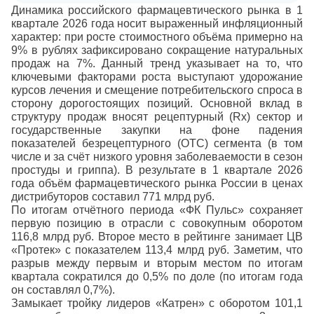
Динамика российского фармацевтического рынка в 1
квартале 2026 года носит выраженный инфляционный
характер: при росте стоимостного объёма примерно на
9% в рублях зафиксировано сокращение натуральных
продаж на 7%. Данный тренд указывает на то, что
ключевыми факторами роста выступают удорожание
курсов лечения и смещение потребительского спроса в
сторону дорогостоящих позиций. Основной вклад в
структуру продаж вносят рецептурный (Rx) сектор и
государственные закупки на фоне падения
показателей безрецептурного (OTC) сегмента (в том
числе и за счёт низкого уровня заболеваемости в сезон
простуды и гриппа). В результате в 1 квартале 2026
года объём фармацевтического рынка России в ценах
дистрибуторов составил 771 млрд руб.
По итогам отчётного периода «ФК Пульс» сохраняет
первую позицию в отрасли с совокупным оборотом
116,8 млрд руб. Второе место в рейтинге занимает ЦВ
«Протек» с показателем 113,4 млрд руб. Заметим, что
разрыв между первым и вторым местом по итогам
квартала сократился до 0,5% по доле (по итогам года
он составлял 0,7%).
Замыкает тройку лидеров «Катрен» с оборотом 101,1