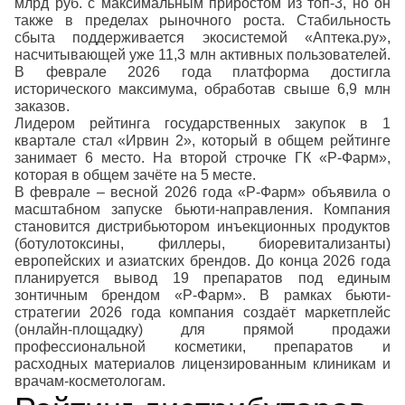
млрд руб. с максимальным приростом из топ-3, но он
также в пределах рыночного роста. Стабильность
сбыта поддерживается экосистемой «Аптека.ру»,
насчитывающей уже 11,3 млн активных пользователей.
В феврале 2026 года платформа достигла
исторического максимума, обработав свыше 6,9 млн
заказов.
Лидером рейтинга государственных закупок в 1
квартале стал «Ирвин 2», который в общем рейтинге
занимает 6 место. На второй строчке ГК «Р-Фарм»,
которая в общем зачёте на 5 месте.
В феврале – весной 2026 года «Р-Фарм» объявила о
масштабном запуске бьюти-направления. Компания
становится дистрибьютором инъекционных продуктов
(ботулотоксины, филлеры, биоревитализанты)
европейских и азиатских брендов. До конца 2026 года
планируется вывод 19 препаратов под единым
зонтичным брендом «Р-Фарм». В рамках бьюти-
стратегии 2026 года компания создаёт маркетплейс
(онлайн-площадку) для прямой продажи
профессиональной косметики, препаратов и
расходных материалов лицензированным клиникам и
врачам-косметологам.