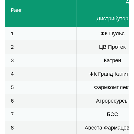
Апт
Ранг
Дистрибутор
1
ФК Пульс
2
ЦВ Протек
3
Катрен
4
ФК Гранд Капита
5
Фармкомплект
6
Агроресурсы
7
БСС
8
Авеста Фармацевт