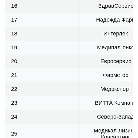
16
ЗдравСервис
17
Надежда Фарм
18
Интерлек
19
Медипал-онко
20
Евросервис
21
Фармстор
22
Медэкспорт
23
ВИТТА Компани
24
Северо-Запад
Медикал Лизинг-
25
Консалтинг