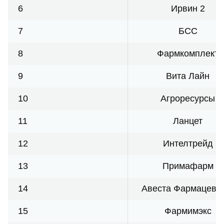
6
Ирвин 2
7
БСС
8
Фармкомплект
9
Вита Лайн
10
Агроресурсы
11
Ланцет
12
Интелтрейд
13
Примафарм
14
Авеста Фармацевт
15
Фармимэкс