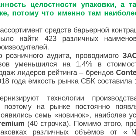
нность целостности упаковки, а т
ке, потому что именно там наибол
ассортимент средств барьерной контра
ыло найти 423 различных наименова
роизводителей.
 розничного аудита, проводимого
ЗАО
ивов уменьшился на 1,4% в стоимо
родаж лидеров рейтинга – брендов
Cont
018 года ёмкость рынка СБК составила 1
ернизируют технологии производс
ы, поэтому на рынке постоянно появл
 появились семь «новинок», наиболее у
Premium
(40 строчка). Помимо этого, п
 упаковках различных объёмов от