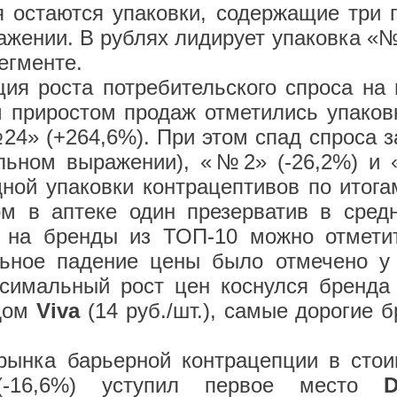
 остаются упаковки, содержащие три 
жении. В рублях лидирует упаковка «№
егменте.
ия роста потребительского спроса на
 приростом продаж отметились упаков
№24» (+264,6%). При этом спад спроса 
льном выражении), «№2» (-26,2%) и 
ной упаковки контрацептивов по итогам
ом в аптеке один презерватив в сред
н на бренды из ТОП-10 можно отметит
льное падение цены было отмечено 
ксимальный рост цен коснулся бренд
ндом
Viva
(14 руб./шт.), самые дорогие 
 рынка барьерной контрацепции в сто
16,6%) уступил первое место
D