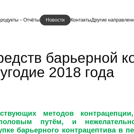
родукты
Отчёты
Новости
Контакты
Другие направлен
редств барьерной к
лугодие 2018 года
твующих методов контрацепции,
половым путём, и нежелательно
упке барьерного контрацептива в п