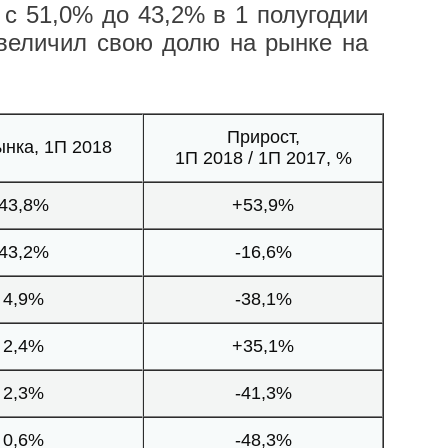
с 51,0% до 43,2% в 1 полугодии
увеличил свою долю на рынке на
Прирост,
нка, 1П 2018
1П 2018 / 1П 2017, %
43,8%
+53,9%
43,2%
-16,6%
4,9%
-38,1%
2,4%
+35,1%
2,3%
-41,3%
0,6%
-48,3%