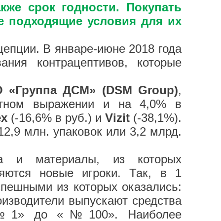
акже срок годности. Покупать
ее подходящие условия для их
цепции. В январе-июне 2018 года
ния контрацептивов, которые
 «Группа ДСМ» (DSM Group)
,
стном выражении и на 4,0% в
ex
(-16,6% в руб.) и
Vizit
(-38,1%).
2,9 млн. упаковок или 3,2 млрд.
тва и материалы, из которых
яются новые игроки. Так, в 1
спешными из которых оказались:
роизводители выпускают средства
 «№1» до «№100». Наиболее