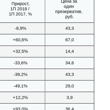
Цена за
Прирост,
один
1П 2018 /
презерватив,
1П 2017, %
руб.
-8,9%
43,3
+60,6%
67,0
+32,5%
14,4
-33,6%
34,6
-39,2%
43,3
-49,1%
29,0
+12,2%
3,9
+93,0%
36,4