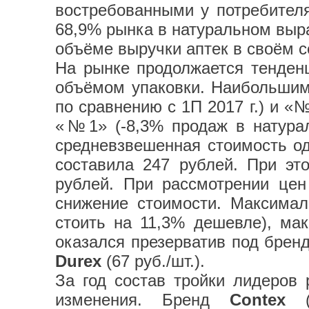
востребованными у потребителя
68,9% рынка в натуральном выра
объёме выручки аптек в своём с
На рынке продолжается тенденц
объёмом упаковки. Наибольшим
по сравнению с 1П 2017 г.) и «
«№1» (-8,3% продаж в натура
средневзвешенная стоимость од
составила 247 рублей. При эт
рублей. При рассмотрении це
снижение стоимости. Максима
стоить на 11,3% дешевле), ма
оказался презерватив под бре
Durex
(67 руб./шт.).
За год состав тройки лидеров
изменения. Бренд
Contex
(-