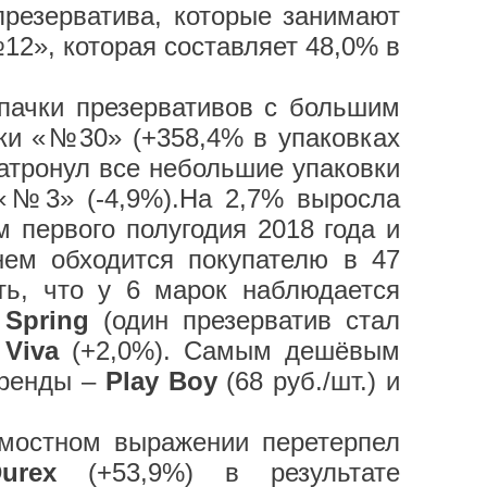
презерватива, которые занимают
12», которая составляет 48,0% в
 пачки презервативов с большим
ки «№30» (+358,4% в упаковках
затронул все небольшие упаковки
«№3» (-4,9%).На 2,7% выросла
 первого полугодия 2018 года и
нем обходится покупателю в 47
ь, что у 6 марок наблюдается
у
Spring
(один презерватив стал
а
Viva
(+2,0%). Самым дешёвым
бренды –
Play Boy
(68 руб./шт.) и
имостном выражении перетерпел
urex
(+53,9%) в результате