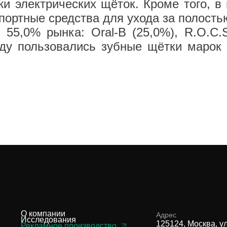
и электрических щёток. Кроме того, в
ртные средства для ухода за полостью
55,0% рынка: Oral-B (25,0%), R.O.C.S
у пользовались зубные щётки марок R.
О компании
Адрес
Исследования
125124, Москва, у
Рекламное производство