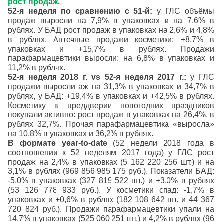
рост продаж.
52-я неделя по сравнению с 51-й:
у ГЛС объёмы
продаж выросли на 7,9% в упаковках и на 7,6% в
рублях. У БАД рост продаж в упаковках на 2,6% и 4,8%
в рублях. Аптечные продажи косметики: +8,7% в
упаковках и +15,7% в рублях. Продажи
парафармацевтики выросли: на 6,8% в упаковках и
11,2% в рублях.
52-я неделя 2018 г. vs 52-я неделя 2017 г.:
у ГЛС
продажи выросли аж на 31,3% в упаковках и 34,7% в
рублях, у БАД: +19,4% в упаковках и +42,5% в рублях.
Косметику в преддверии новогодних праздников
покупали активно: рост продаж в упаковках на 26,4%, в
рублях 32,7%. Прочая парафармацевтика «выросла»
на 10,8% в упаковках и 36,2% в рублях.
В формате year-to-date
(52 недели 2018 года в
соотношении к 52 неделям 2017 года) у ГЛС рост
продаж на 2,4% в упаковках (5 162 220 256 шт.) и на
3,1% в рублях (969 856 985 175 руб.). Показатели БАД:
-5,0% в упаковках (327 819 522 шт.) и +3,0% в рублях
(53 126 778 933 руб.). У косметики спад: -1,7% в
упаковках и +0,6% в рублях (182 108 642 шт. и 44 367
720 824 руб.). Продажи парафармацевтики упали на
14,7% в упаковках (525 060 251 шт.) и 4,2% в рублях (96